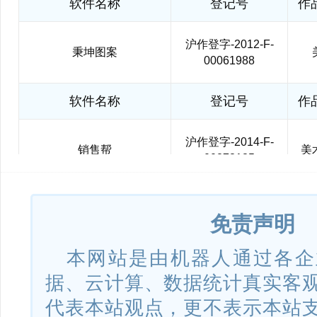
软件名称
登记号
作
秉坤新零售顾客人脸识别软件
2018SR817390
沪作登字-2012-F-
秉坤图案
00061988
秉坤智能试妆台管理软件
2018SR820796
软件名称
登记号
作
沪作登字-2014-F-
销售帮
美
欧佳WITPOS3店务通软件
2018SR386794
00273185
软件名称
登记号
作
欧佳WITPOS Mini会员管理软
免责声明
2018SR386801
件
国作登字-2020-F-
爱空瓶
美
本网站是由机器人通过各企
01082250
据、云计算、数据统计真实客
欧佳通用手持零售终端管理软
2018SR386826
件
代表本站观点，更不表示本站