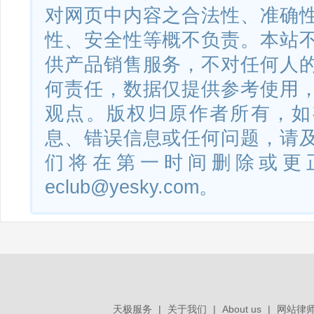
对网页中内容之合法性、准确
欧佳WITPOS店务通二代专柜
性、安全性等概不负责。本站
2018SR386787
管理软件
供产品销售服务，不对任何人
何责任，数据仅提供参考使用
秉坤会员通软件（微信版）
2018SR139136
观点。版权归原作者所有，如
息、错误信息或任何问题，请
们将在第一时间删除或更
秉坤WITPOS业务支撑软件
2018SR128659
eclub@yesky.com。
秉坤会员通软件（天猫版）
2018SR129029
秉坤店务通零售管理软件
天极服务
|
关于我们
|
About us
|
网站律
2018SR128667