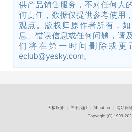
供产品销售服务，不对任何人
XMind UI Structure 整体界面框
何责任，数据仅提供参考使用
2020SR1880472
架系统
观点。版权归原作者所有，如
息、错误信息或任何问题，请
XMind 8 Gantt Chart 甘特图构
2020SR1880596
们将在第一时间删除或更
建系统
eclub@yesky.com。
XMind Works 思维导图软件
2020SR1880682
XMind 2020 Core 内核渲染系
2020SR1880516
统
天极服务
|
关于我们
|
About us
|
网站律
Copyright (C) 1999-
XMind Android for Big Screen
2020SR1880517
版思维导图软件