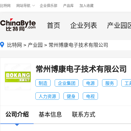
比特网
网站导航
企业俱乐部
产品库
加入收藏
首页
企业列表
产业园
比特网
>
产业园
>
常州博康电子技术有限公司
常州博康电子技术有限公司
制造
企业集团
电源
服务
工
人力资源
健身
电视
公司介绍
基本信息
联系方式