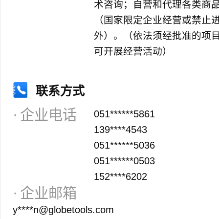
术咨询；自营和代理各类商
（国家限定企业经营或禁止
外）。（依法须经批准的项
可开展经营活动）
联系方式
企业电话
051******5861
139****4543
051******5036
051******0503
152****6202
企业邮箱
y****n@globetools.com