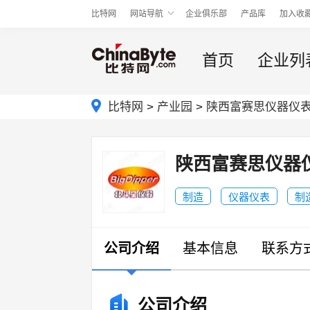
比特网
网站导航
企业俱乐部
产品库
加入收
首页
企业列
比特网
>
产业园
>
陕西富赛思仪器仪
陕西富赛思仪器
制造
仪器仪表
制
公司介绍
基本信息
联系方
公司介绍