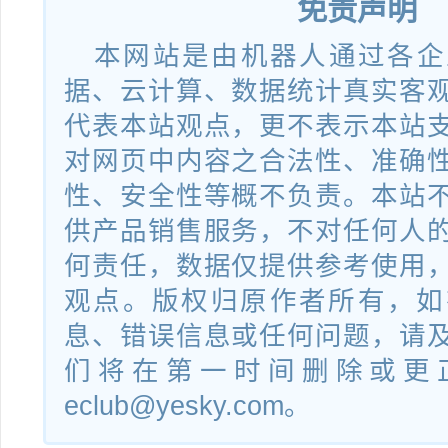
免责声明
国作登字-2021-F-
本网站是由机器人通过各企
贵州酱酒贵酱九号酒瓶
美
00119148
据、云计算、数据统计真实客
代表本站观点，更不表示本站
软件名称
登记号
作
对网页中内容之合法性、准确
国作登字-2021-F-
性、安全性等概不负责。本站
贵州酱酒贵酱一号包装盒
美
00119141
供产品销售服务，不对任何人
何责任，数据仅提供参考使用
软件名称
登记号
作
观点。版权归原作者所有，如
国作登字-2021-F-
息、错误信息或任何问题，请
贵州酱酒插图
美
00119143
们将在第一时间删除或更
eclub@yesky.com。
软件名称
登记号
作