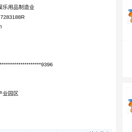
娱乐用品制造业
87283188R
m
*********************9396
产业园区