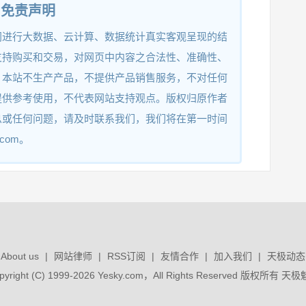
2020-
2021SR0118939
2021-01-21
免责声明
11-15
网进行大数据、云计算、数据统计真实客观呈现的结
支持购买和交易，对网页中内容之合法性、准确性、
2020-
2021SR0118938
2021-01-21
。本站不生产产品，不提供产品销售服务，不对任何
11-15
提供参考使用，不代表网站支持观点。版权归原作者
息或任何问题，请及时联系我们，我们将在第一时间
2020-
.com。
2021SR0113920
2021-01-21
11-15
2020-
2021SR0113922
2021-01-21
11-15
About us
|
网站律师
|
RSS订阅
|
友情合作
|
加入我们
|
天极动态
2020-
2021SR0107405
2021-01-20
pyright (C) 1999-2026 Yesky.com，All Rights Reserved 版权所有 天
11-15