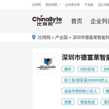
比特网
网站导航
企业俱乐部
产品库
加入收
首页
企业列
比特网
>
产业园
>
深圳市德富莱智能
深圳市德富莱智
硬件
材料研发
材
新三板|德富莱|838869|终
省级专精特新小巨人
家教
智能制造
德