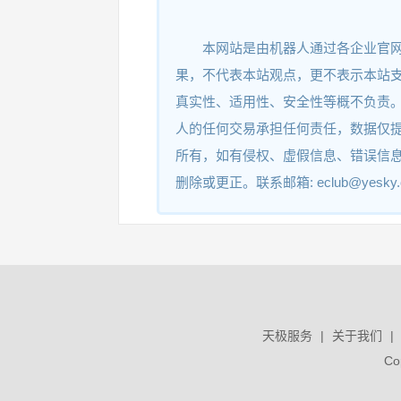
德富莱智能工厂空调控制系统
本网站是由机器人通过各企业官
果，不代表本站观点，更不表示本站
德富莱智能工厂环境采集系统
真实性、适用性、安全性等概不负责
人的任何交易承担任何责任，数据仅
所有，如有侵权、虚假信息、错误信
删除或更正。联系邮箱: eclub@yesky
德富莱刹车片吸包控制系统
德富莱刹车片热粘控制系统
天极服务
|
关于我们
|
德富莱刹车片烧蚀控制系统
Co