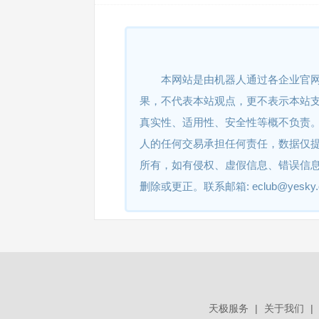
丝路云签微信小程序平台
移动统一认证平台安卓端
本网站是由机器人通过各企业官
果，不代表本站观点，更不表示本站
政采云身份认证平台
真实性、适用性、安全性等概不负责
人的任何交易承担任何责任，数据仅
所有，如有侵权、虚假信息、错误信
政采云电子签章系统
删除或更正。联系邮箱: eclub@yesky
万众e签电子合同平台--移动端
万众e签电子合同平台--PC网
页版
天极服务
|
关于我们
|