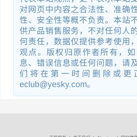
对网页中内容之合法性、准确
依图真像便携式一体机系
2018SR297478
性、安全性等概不负责。本站
统
供产品销售服务，不对任何人
何责任，数据仅提供参考使用
依图智能园区监控系统
2018SR297483
观点。版权归原作者所有，如
息、错误信息或任何问题，请
们将在第一时间删除或更
依图人脸识别闸机系统
2018SR297620
eclub@yesky.com。
依图智慧商业平台
2018SR297435