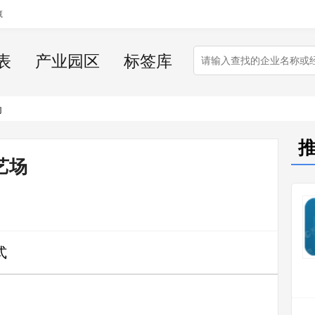
藏
表
产业园区
标签库
场
艺场
式