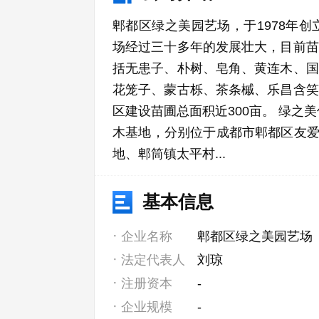
郫都区绿之美园艺场，于1978年创
场经过三十多年的发展壮大，目前苗
括无患子、朴树、皂角、黄连木、国
花笼子、蒙古栎、茶条槭、乐昌含笑
区建设苗圃总面积近300亩。 绿之美
木基地，分别位于成都市郫都区友爱
地、郫筒镇太平村...
基本信息
企业名称
郫都区绿之美园艺场
法定代表人
刘琼
注册资本
-
企业规模
-