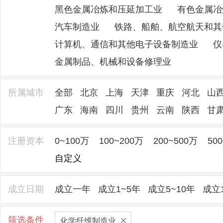
黑色金属冶炼和压延加工业
有色金属冶
汽车制造业
铁路、船舶、航空航天和其
计算机、通信和其他电子设备制造业
仪
金属制品、机械和设备修理业
所属城市
全部
北京
上海
天津
重庆
河北
山
广东
海南
四川
贵州
云南
陕西
甘
注册资本
0~100万
100~200万
200~500万
50
自定义
成立日期
成立一年
成立1~5年
成立5~10年
成立1
筛选条件
化学纤维制造业