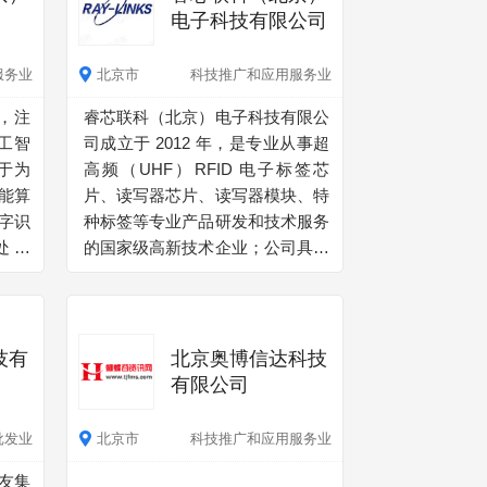
电子科技有限公司
服务业
北京市
科技推广和应用服务业
，注
睿芯联科（北京）电子科技有限公
工智
司成立于 2012 年，是专业从事超
于为
高频（UHF）RFID 电子标签芯
能算
片、读写器芯片、读写器模块、特
字识
种标签等专业产品研发和技术服务
处理
的国家级高新技术企业；公司具有
动化
国家“商用密码产品生产定点单
图像识
位”。"商用密码产品销售定点单
队自
位”资质；是首批中关村核心区“海
，该
帆”企业，中关村金种子企业。 公
技有
北京奥博信达科技
文、
司核心团队长期从事 RFID 产业，
有限公司
hub
在产品开发、运营管理、市场营销
的3
等各领域具有丰富的实际经验，产
批发业
北京市
科技推广和应用服务业
品进入防伪，金融，食品安全等重
友集
点超高频 RFID 应用市场。公司还