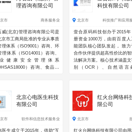
理咨询有限公司
科技有限公司
京市
商务服务业
北京市
科技推广和应用
石威(北京)管理咨询有限公司是
壹合原码科技创办于2015年
北京市工商局批准的专业从事质
册资金1000万，由前百度人
管理体系（ISO9001）咨询、环
能团队核心团队发起， 致力
管理体系（ISO14001）咨询、
合作伙伴提供超高性价比的智
业健康安全管理体系
法解决方案。核心技术涵盖文
OHSAS18000）咨询、食品安
别（OCR）、自然语言
理体系（GB/T22000）咨询、
(NLP)、机器人流程自
ACCP认证咨询、信息安全管理
(RPA)、人 体行为识别与
系认证（27001）咨询、 信息技
别。已获得数十项专利。 团
管理体系认证（20000）咨询及
主研发一套深度学习计算框架
北京心电医生科技
红火台网络科
务认证咨询。帮助企业解决贸易
框架中OCR文字识别（中英
有限公司
限公司
垒、提高管理水平；提升企业形
手写）准确率和运行效率在Git
及管理绩效；增强企业竞争能力
上排名第一，是谷歌开源算法
京市
软件和信息技术服务业
北京市
宗旨，坚持“诚信、专业、严
倍，且可以用CPU顺利运行
电医生成立于2015年，借助“互
红火台网络科技有限公司由用
、高效、持续改进、多方满