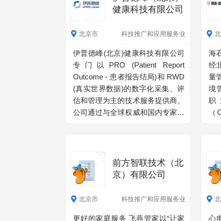
健康科技有限公司
北京市
科技推广和应用服务业
北
伊普德峰(北京)健康科技有限公司
海
专门以PRO (Patient Report
经
Outcome - 患者报告结局)和 RWD
量
(真实世界数据)的数字化采集、评
境
估和管理为主的技术服务提供商。
职
公司通过与全球权威和国内专家的
（
全面合作，利用社交网络，大数据
全管
和人工智能的使能，协同医院信息
H
化系统，提供RWDMP?和
体
ePROhub?整体解决方案和运营支
术
前方智联技术（北
撑，支持从症状的临床研究和实
服
京）有限公司
践，到真实世界数据采集和管理，
壁
推广ePRO/RWD 在精准治疗的普
象
北京市
科技推广和应用服务业
北
及，惠及患者的肿瘤治疗和疾病监
为
更好的家庭服务 飞燕管家以“让家
心
测，助力健康和生活质量提升，贡
谨