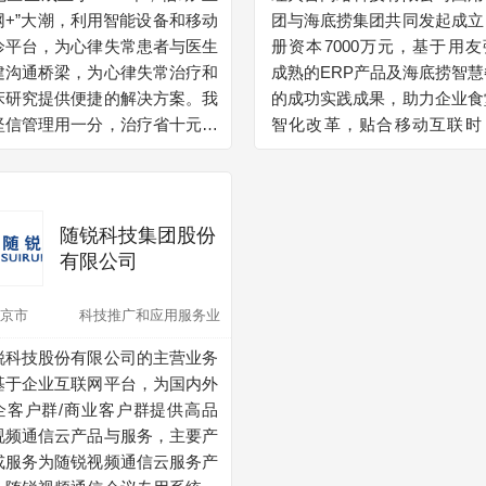
网+”大潮，利用智能设备和移动
团与海底捞集团共同发起成立
”的质量方针，开展各项企业认
诊平台，为心律失常患者与医生
册资本7000万元，基于用友
的咨询培训工作。 本公司承
建沟通桥梁，为心律失常治疗和
成熟的ERP产品及海底捞智慧
：合作一次，服务终生。 海石
床研究提供便捷的解决方案。我
的成功实践成果，助力企业食
(北京)管理咨询有限公司擅长于
坚信管理用一分，治疗省十元。
智化改革，贴合移动互联时
理体系认证咨询；国内外各种产
电医生由一群从事心血管疾
流，运用新技术、新理念创新
及标志认证咨询；其它企业管理
临床研究、诊断设备研发和互联
企业食堂就餐新模式，为员工
询，有众多成功案例。 该公司
从业人员组成，秉承“明德仁爱
全新的用餐体验。用友餐饮云
特完善的咨询服务方法，可使企
业务实”精神，立志成为心律失
平台，依托云计算、大数据、
在最短的时间里投入最少的人
随锐科技集团股份
患者的守望者和心血管医生的得
智能、区块链、5G、物联网
、物力；在最短的时间内获得满
有限公司
助手，让患者安心，让医者放
术，服务于企业用餐场景，助
的结果。
。
长型、大中型餐饮企业的数智
京市
科技推广和应用服务业
型，提升企业数字化技术驾
锐科技股份有限公司的主营业务
力。基于微服务平台、数据中
基于企业互联网平台，为国内外
业务中台及智能中台，为餐饮
企客户群/商业客户群提供高品
提供了中台化构建能力、多云
视频通信云产品与服务，主要产
下的混合云开放集成互联互
或服务为随锐视频通信云服务产
力、技术普惠化下的低代码开