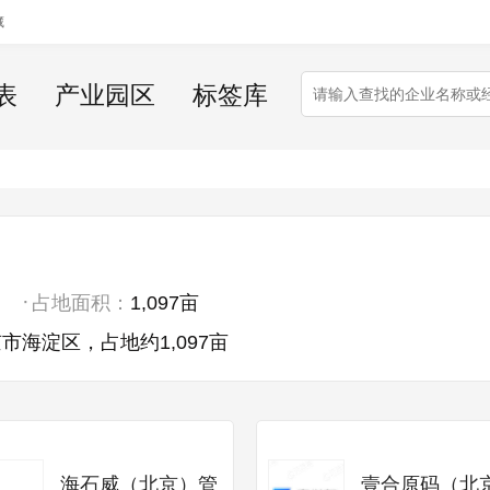
藏
表
产业园区
标签库
占地面积：
1,097亩
海淀区，占地约1,097亩
海石威（北京）管
壹合原码（北