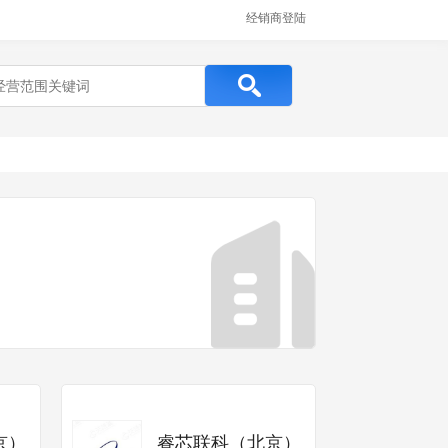
经销商登陆
京）
睿芯联科（北京）