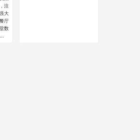
，注
与国内多所知名高校以及重点研究
强大
机构保持稳定的合作。"睿芯联
餐厅
科”除了技术上的领先优势外，针
堂数
对超高频 RFID 市场需求，尤其是
代潮
中国的特殊市场环境需求，建立了
打造
具有创新性的商业模式。在产品思
提供
路上，以采用低成本通用器件的系
服务
统级产品为市场切入点， 以高度
人工
浓缩自主知识产权的自主芯片为中
等技
长期核心优势， 始终保持最贴切
力成
满足市场成本和性能需求的产品推
化转
动。在市场定位上，“睿芯联科”提
驭能
出了明晰的产业链分工，加强产学
台、
研用彼此间的合作，同时明确了自
企业
身作为核心硬件提供商的角色定
环境
位，走上了高度专业化和专一化的
通能
道路。 “睿芯联科”基于自身长期在
发和
超高频 RFID 领域的技术积累与市