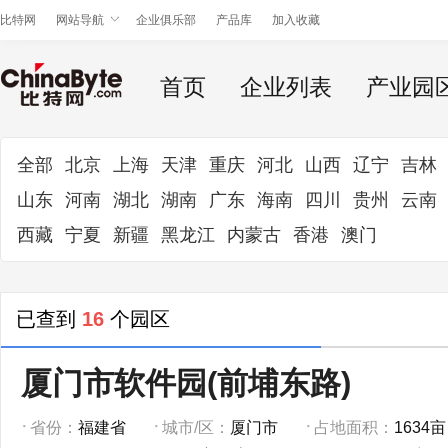
比特网
网站导航
企业俱乐部
产品库
加入收藏
首页
企业列表
产业园
全部
北京
上海
天津
重庆
河北
山西
辽宁
吉林
山东
河南
湖北
湖南
广东
海南
四川
贵州
云南
西藏
宁夏
新疆
黑龙江
内蒙古
香港
澳门
已查到
16
个园区
厦门市软件园(前埔东路)
省份：
福建省
城市/区：
厦门市
占地面积：
1634亩