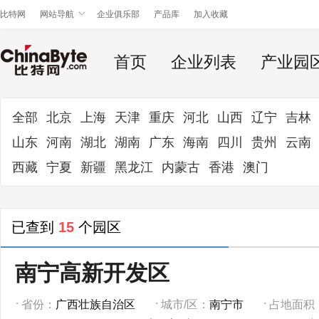
比特网
网站导航
企业俱乐部
产品库
加入收藏
首页
企业列表
产业园
全部
北京
上海
天津
重庆
河北
山西
辽宁
吉林
山东
河南
湖北
湖南
广东
海南
四川
贵州
云南
西藏
宁夏
新疆
黑龙江
内蒙古
香港
澳门
已查到
15
个园区
南宁高新开发区
省份：
广西壮族自治区
城市/区：
南宁市
占地面积