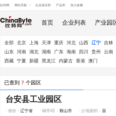
比特网
网站导航
企业俱乐部
产品库
加入收藏
首页
企业列表
产业园
全部
北京
上海
天津
重庆
河北
山西
辽宁
吉林
山东
河南
湖北
湖南
广东
海南
四川
贵州
云南
西藏
宁夏
新疆
黑龙江
内蒙古
香港
澳门
已查到
7
个园区
台安县工业园区
省份：
辽宁省
城市/区：
鞍山市
占地面积：
亩